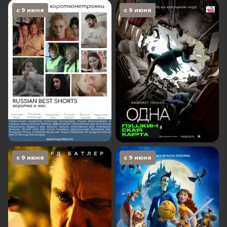
с 9 июня
с 9 июня
с 9 июня
с 9 июня