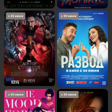
с 25 июня
с 30 июня
с 30 июня
с 30 июня