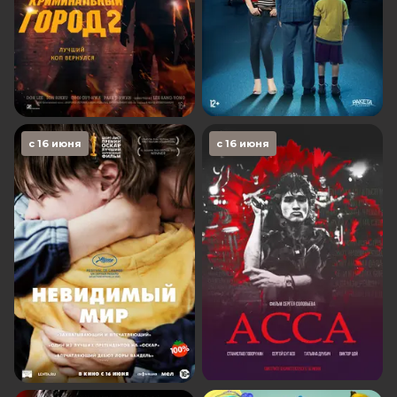
с 16 июня
с 16 июня