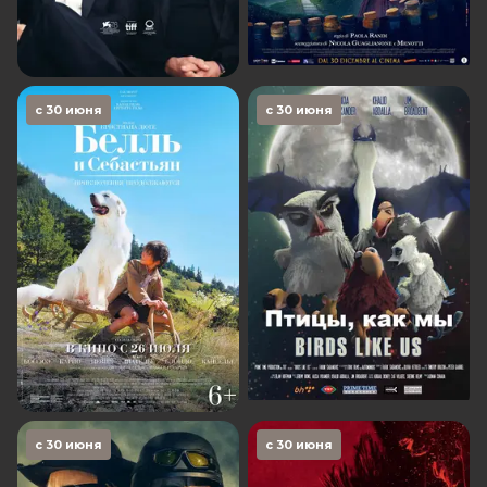
с 30 июня
с 30 июня
с 30 июня
с 30 июня