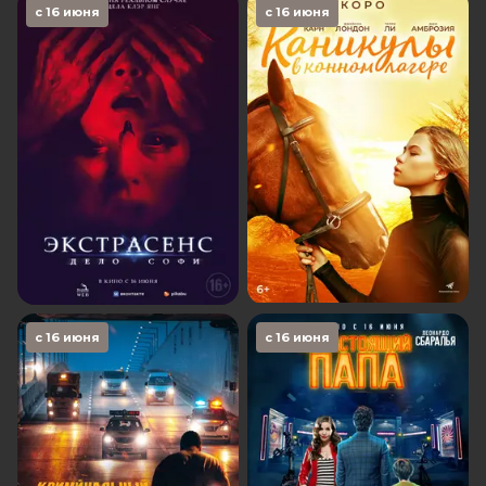
с 16 июня
с 16 июня
с 16 июня
с 16 июня