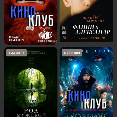
с 23 июня
с 24 июня