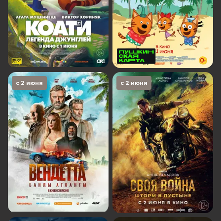
с 2 июня
с 2 июня