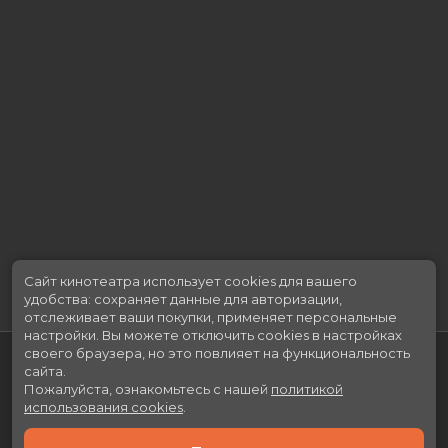
Бюджет
ARS 5 000 000
Длительность
1 ч 34 мин
В прокате
с 2 июля до 15 июля
Меморандум
до 8 июля
Сайт кинотеатра использует cookies для вашего
удобства: сохраняет данные для авторизации,
отслеживает ваши покупки, применяет персональные
настройки.
Вы можете отключить cookies в настройках
своего браузера, но это повлияет на функциональность
сайта.
Пожалуйста, ознакомьтесь с нашей
политикой
использования cookies
.