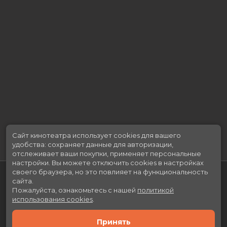
Длительность
1 ч 32 мин
В прокате
с 2 июля до 15 июля
Меморандум
до 8 июля
Сайт кинотеатра использует cookies для вашего
удобства: сохраняет данные для авторизации,
отслеживает ваши покупки, применяет персональные
настройки.
Вы можете отключить cookies в настройках
своего браузера, но это повлияет на функциональность
сайта.
Пожалуйста, ознакомьтесь с нашей
политикой
использования cookies
.
Принять