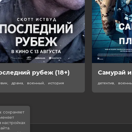
оследний рубеж (18+)
Самурай и
евик, драма, военный, история
детектив, военн
а: сохраняет
именяет
в настройках
айта.