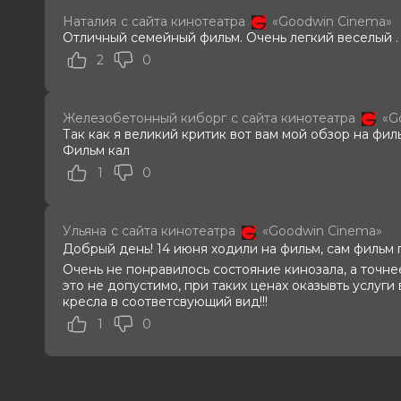
Актеры
Милош Бикович, Павел Прилучный,
Наталия
с сайта кинотеатра
«Goodwin Cinema»
Александр Самойленко, Мария Мир
Отличный семейный фильм. Очень легкий веселый . 
Рогожкина, Сергей Соцердотский,
2
0
Продюсеры
Эдуард Илоян, Денис Жалинский,
Сценаристы
Савва Минаев, Клим Шипенко, Ма
Жанр
комедия, приключения
Железобетонный киборг
с сайта кинотеатра
«G
Бюджет
1 200 000 000 руб.
Так как я великий критик вот вам мой обзор на фил
Длительность
2 ч 6 мин
Фильм кал
В прокате
с 11 июня до 12 августа
1
0
Меморандум
до 17 июня
Пушкинская карта
Можно оплатить
Ульяна
с сайта кинотеатра
«Goodwin Cinema»
Добрый день! 14 июня ходили на фильм, сам фильм
Очень не понравилось состояние кинозала, а точнее
это не допустимо, при таких ценах оказывть услуги
кресла в соответсвующий вид!!!
1
0