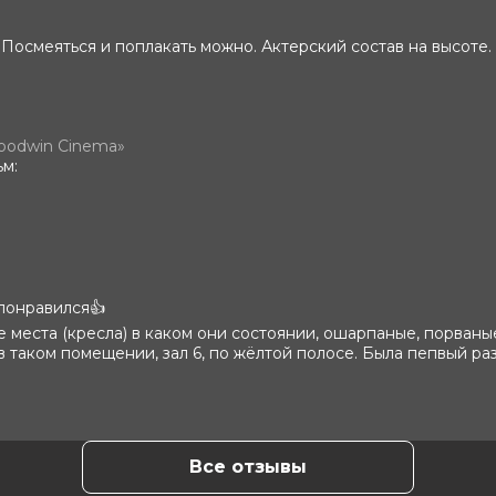
 Кристина Асмус, Иван Охлобыстин,
онова, Ольга Дибцева, Наталья
Посмеяться и поплакать можно. Актерский состав на высоте.
 Кирилл Нагиев
 Виталий Шляппо
ксим Кудымов
oodwin Cinema»
ьм:
 понравился👍
 места (кресла) в каком они состоянии, ошарпаные, порваные
 в таком помещении, зал 6, по жёлтой полосе. Была пепвый р
Все отзывы