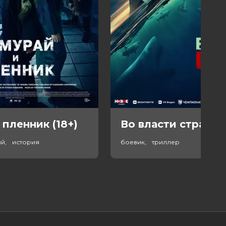
 пленник (18+)
Во власти страха (
ый, история
боевик, триллер