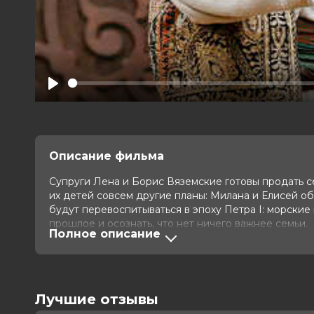
Play
Описание фильма
Супруги Лена и Борис Вяземские готовы продать се
их детей совсем другие планы: Милана и Елисей о
будут перевоспитываться в эпоху Петра I: морски
прошлое и осознать, что нет ничего важнее семьи.
Полное описание
Оценка
7.2
/ 10 (34 605 голосов)
Год
2026
Страна
Россия
Лучшие отзывы
Слоган
—
Режиссер
Клим Шипенко