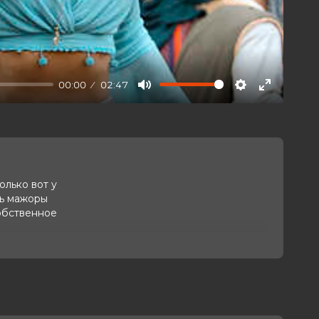
00:00
02:47
Mute
Settings
Enter
fullscree
олько вот у
рь мажоры
собственное