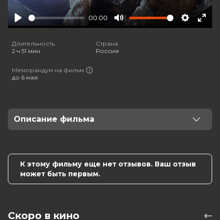
00:00
Play
Mute
Settings
Ente
full
Длительность
Страна
2 ч 51 мин
Россия
Меморандум на фильм
до 6 мая
Описание фильма
21-летняя Лидия Литвяк — летчица-истребитель в
полку на фронте. Выполняет опасные задания,
сражается в воздушных боях, становится топ-асом.
К этому фильму еще нет отзывов. Ваш отзыв
Влюбляется в пилота Алексея Соломатина. Победы,
может быть первым.
потери и чувства закаляют характер, вписав её имя в
историю авиации.
Оценка
7.1
/ 10 (64 414 голоса)
Скоро в кино
Год
2025