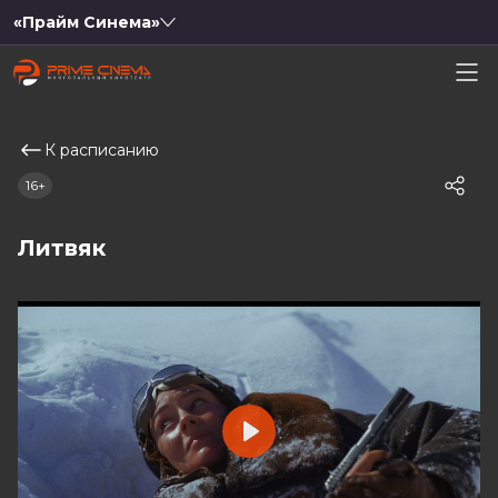
«Прайм Синема»
К расписанию
16+
Литвяк
Play