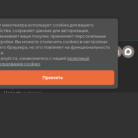
Сайт кинотеатра использует cookies для вашего
удобства: сохраняет данные для авторизации,
отслеживает ваши покупки, применяет персональные
настройки.
Вы можете отключить cookies в настройках
своего браузера, но это повлияет на функциональность
сайта.
Пожалуйста, ознакомьтесь с нашей
политикой
использования cookies
.
Принять
Расписание
Скоро в кино
Новости и акции
Рекламодателям
Партнеры
Служба поддержки
Вакансии
г. Москва, л. Каховка, 29А, ТРЦ «Prime Plaza»
Касса:
+7 (499) 130-46-50