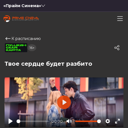
«Прайм Синема»
К расписанию
16+
Твое сердце будет разбито
Play
00:00
Play
Mute
Settings
Ente