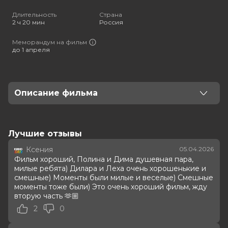
full
Длительность
Страна
2 ч 20 мин
Россия
Меморандум на фильм
до 1 апреля
Описание фильма
Старшеклассница Полина спасается от травли в
новой школе и идёт на сделку с главным хулиганом
Барсом: он должен притворяться её парнем и
Лучшие отзывы
защищать, а она делать всё, что он скажет. В ходе
Ксения
05.04.2026
этой игры у пары появляются настоящие чувства, но у
Фильм хороший, Полина и Дима душевная пара,
её семьи и одноклассников есть причины разлучить
милые ребята) Дилара и Леха очень хорошенькие и
влюблённых.
смешные) Моменты были милые и веселые) Смешные
моменты тоже были) Это очень хороший фильм, жду
вторую часть 🫶🏼
Оценка
7.5
/ 10 (513 490 голосов)
Год
2025
2
0
Страна
Россия
Режиссер
Михаил Вайнберг