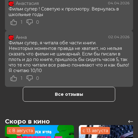
Анастасия
04.04.2026
Актеры
Вероника Журавлева, Даниэль
Фильм супер ! Советую к просмотру. Вернулась в
Вегас, Аля Майер, Максим Сапрыкин,
школьные годы
Евгения Лоза, Павел Кузьмин, Иван
1
0
Трушин, Александра Тихонова,
Маргарита Дьяченкова, Антон
Соломатин
Анна
02.04.2026
Продюсеры
Георгий Шабанов, Люся Дадальян,
Фильм супер, я читала обе части книги.
Некоторых моментов правда не хватает, но нельзя
Алёна Званцова
сказать что фильм не шикарный. Если бы писали в
Сценаристы
Мария Елисоветская, Ульяна
плоть и до по книге, пришлось бы сидеть часов 5, так
Зверева, Евгения Назипова
что те кто читали все равно понимают что и как было!
Жанр
мелодрама
Я считаю 10/10
Длительность
2 ч 20 мин
1
0
В прокате
с 26 марта до 7 мая
Меморандум
до 1 апреля
Пушкинская карта
Можно оплатить
Все отзывы
Скоро в кино
с 8 августа
с 13 августа