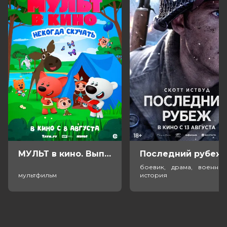
МУЛЬТ в кино. Выпуск №198. Некогда скучать (0+)
Посл
боевик, драма, военный
мультфильм
история