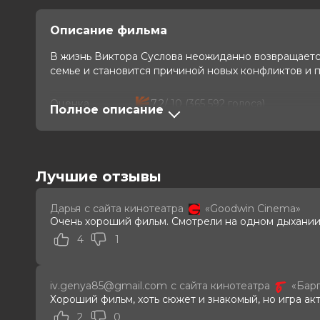
Описание фильма
В жизнь Виктора Суслова неожиданно возвращаетс
семье и становится причиной новых конфликтов и 
Оценка
7.2
/ 10 (365 592 голоса)
Полное описание
Год
2026
Страна
Россия
Режиссер
Аскар Узабаев
Актеры
Гарик Харламов, Мария Аронова, С
Лучшие отзывы
Владимир Епифанцев, Евгений Гри
Шрайбер, Арина Бурцева, Алексан
Продюсеры
Тимур Вайнштейн, Михаил Погосо
Дарья
с сайта кинотеатра
«Goodwin Cinema»
Сценаристы
Гарик Харламов, Сергей Калужанов
Очень хороший фильм. Смотрели на одном дыхании
Жанр
комедия
4
1
Длительность
1 ч 36 мин
В прокате
с 5 марта до 1 апреля
Меморандум
до 18 марта
iv.genya85@gmail.com
с сайта кинотеатра
«Бар
Хороший фильм, хоть сюжет и знакомый, но игра акт
2
0