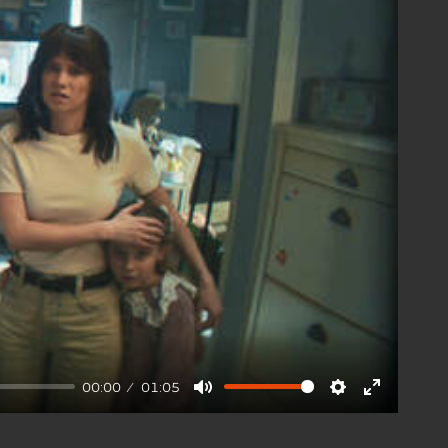
00:00
01:05
Mute
Settings
Enter
fullscree