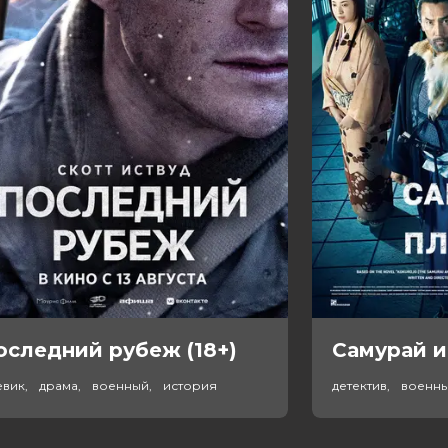
оследний рубеж (18+)
Самурай и
евик, драма, военный, история
детектив, военн