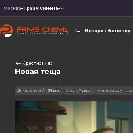
Москва
«Прайм Синема»
Возврат билетов
К расписанию
Новая тёща
Длительность
1 ч 36 мин
Страна
Россия
Меморандум на ф