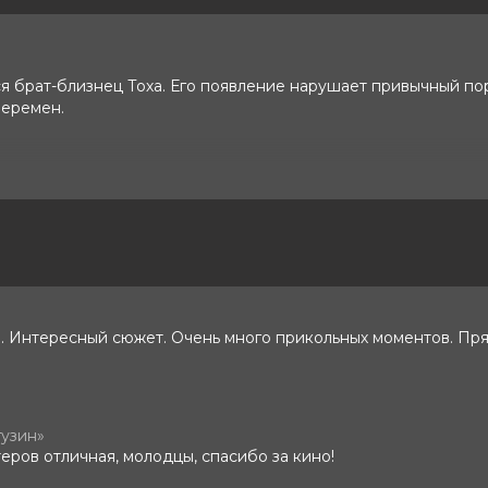
я брат-близнец Тоха. Его появление нарушает привычный по
перемен.
ергей Бурунов, Катерина Ковальчук,
шковец, Алексей Розин, Николай
дра Серзина
в, Евгений Мишиев
. Интересный сюжет. Очень много прикольных моментов. Пр
гузин»
еров отличная, молодцы, спасибо за кино!