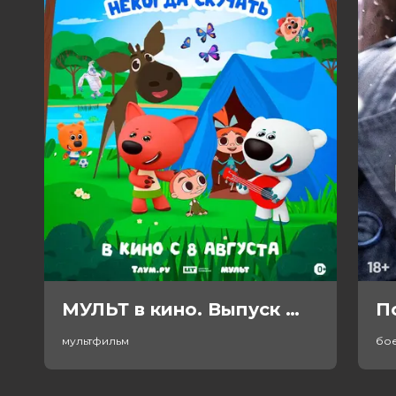
МУЛЬТ в кино. Выпуск №198. Некогда скучать (0+)
П
мультфильм
бо