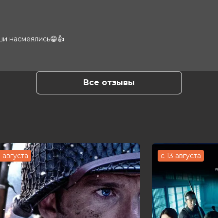
ши насмеялись😁👍
Все отзывы
3 августа
с 13 августа