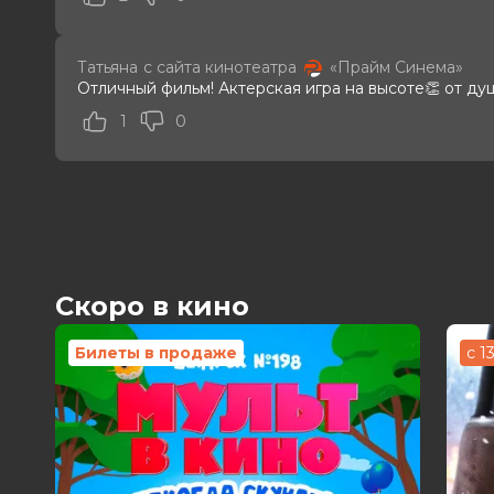
Татьяна
с сайта кинотеатра
«Прайм Синема»
Отличный фильм! Актерская игра на высоте👏 от ду
1
0
Скоро в кино
Билеты в продаже
с 1