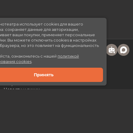
Сайт кинотеатра использует cookies для вашего
удобства: сохраняет данные для авторизации,
отслеживает ваши покупки, применяет персональные
настройки.
Вы можете отключить cookies в настройках
своего браузера, но это повлияет на функциональность
сайта.
Пожалуйста, ознакомьтесь с нашей
политикой
использования cookies
.
Принять
Расписание
Скоро в кино
Новости и акции
Рекламодателям
Партнеры
Служба поддержки
Вакансии
г. Москва, л. Каховка, 29А, ТРЦ «Prime Plaza»
Касса:
+7 (499) 130-46-50