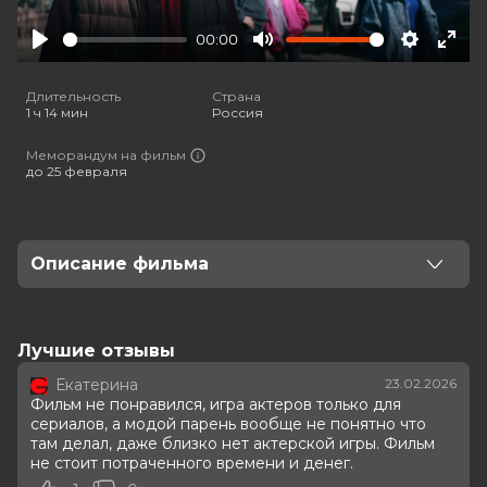
00:00
Play
Mute
Settings
Ente
full
Длительность
Страна
1 ч 14 мин
Россия
Меморандум на фильм
до 25 февраля
Описание фильма
Когда Юля узнаёт об измене любимого мужа, она
решает отравить и его, и его любовницу. Теперь,
чтобы получить противоядие, изменщики должны
Лучшие отзывы
доказать, что по-настоящему любят друг друга, иначе
Екатерина
23.02.2026
смерть неизбежна.
Фильм не понравился, игра актеров только для
сериалов, а модой парень вообще не понятно что
Оценка
6.1
/ 10 (17 564 голоса)
там делал, даже близко нет актерской игры. Фильм
Год
2025
не стоит потраченного времени и денег.
Страна
Россия