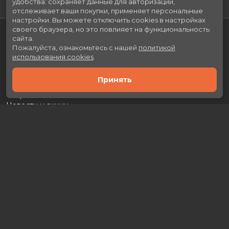
удобства: сохраняет данные для авторизации,
отслеживает ваши покупки, применяет персональные
настройки.
Вы можете отключить cookies в настройках
своего браузера, но это повлияет на функциональность
сайта.
Пожалуйста, ознакомьтесь с нашей
политикой
использования cookies
.
Принять
Расписание
Скоро в кино
Новости и акции
Рекламодателям
Партнеры
Служба поддержки
Вакансии
г. Москва, л. Каховка, 29А, ТРЦ «Prime Plaza»
Касса:
+7 (499) 130-46-50