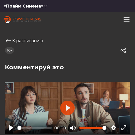
«Прайм Синема»
К расписанию
16+
Комментируй это
Play
00:00
Play
Mute
Settings
Ente