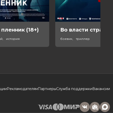
 пленник (18+)
Во власти страха (
ый, история
боевик, триллер
кции
Рекламодателям
Партнеры
Служба поддержки
Вакансии