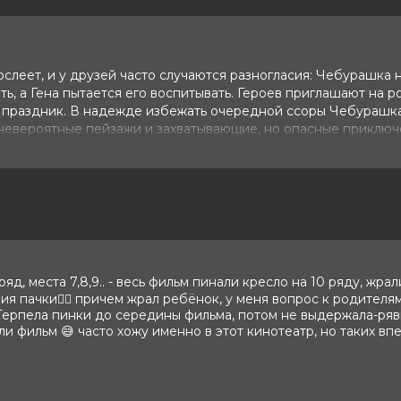
ослеет, и у друзей часто случаются разногласия: Чебурашка 
ь, а Гена пытается его воспитывать. Героев приглашают на 
т праздник. В надежде избежать очередной ссоры Чебурашка
т невероятные пейзажи и захватывающие, но опасные приключ
 вернуть детей домой. Смогут ли они исправить ситуацию и
льга Кузьмина, Фёдор Добронравов,
 ряд, места 7,8,9.. - весь фильм пинали кресло на 10 ряду, ж
н, Дмитрий Лысенков, Артём Быстров,
ия пачки🤦‍♀️ причем жрал ребёнок, у меня вопрос к родителям
Терпела пинки до середины фильма, потом не выдержала-рявкн
Денис Жалинский
али фильм 😅 часто хожу именно в этот кинотеатр, но таких вп
, Вячеслав Зуб