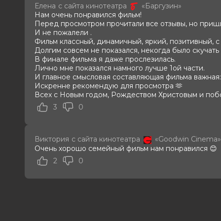
В прокате
с 1 января до 25 февраля
Елена
с сайта кинотеатра
«Баргузин»
Меморандум
до 4 февраля
Нам очень понравился фильм!
Пушкинская карта
Можно оплатить
Перед просмотром прочитали все отзывы, но пришл
И не пожалели .
Фильм классный, динамичный, яркий, позитивный, с
Долгим совсем не показался, некогда было скучать 
В финале фильма я даже прослезилась.
Лично мне показался намного лучше 1ой части.
И главное смысловая составляющая фильма важная: 
Искренне рекомендую для просмотра 🫶
Всех с Новым годом, Рождеством Христовым и поб
3
0
Виктория
с сайта кинотеатра
«Goodwin Cinema»
Очень хорошо семейный фильм нам понравился 😊
2
0