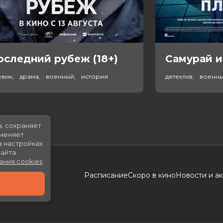
оследний рубеж (18+)
Самурай и
евик, драма, военный, история
детектив, военн
а: сохраняет
именяет
в настройках
айта.
ания cookies
.
Расписание
Скоро в кино
Новости и а