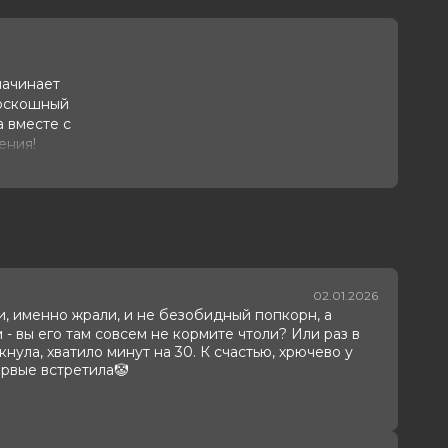
начинает
роскошный
 вместе с
ения!
 научиться
02.01.2026
рали, именно жрали, и не безобидный попкорн, а
 - вы его там совсем не кормите чтоли? Или раз в
ула, хватило минут на 30. К счастью, хрючево у
ервые встретила🤡