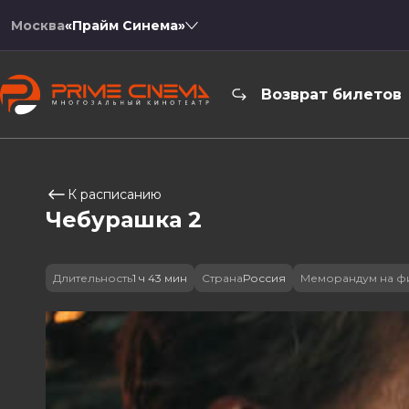
Москва
«Прайм Синема»
Возврат билетов
К расписанию
Чебурашка 2
Длительность
1 ч 43 мин
Страна
Россия
Меморандум на ф