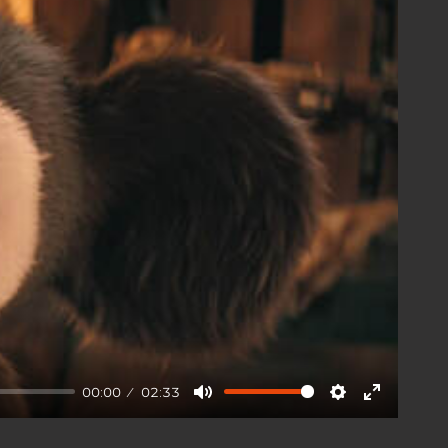
00:00
02:33
Mute
Settings
Enter
fullscree