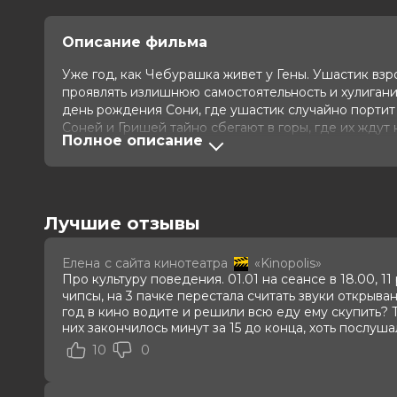
Описание фильма
Уже год, как Чебурашка живет у Гены. Ушастик взр
проявлять излишнюю самостоятельность и хулиганит
день рождения Сони, где ушастик случайно порти
Соней и Гришей тайно сбегают в горы, где их жду
Полное описание
Обнаружив пропажу, взрослые объединяются, чтобы
прислушиваться друг к другу?
Оценка
7.7
/ 10 (253 189 голосов)
Лучшие отзывы
Год
2025
Страна
Россия
Режиссер
Дмитрий Дьяченко
Елена
с сайта кинотеатра
«Kinopolis»
Актеры
Сергей Гармаш, Елена Яковлева, О
Про культуру поведения. 01.01 на сеансе в 18.00, 11
Полина Максимова, Сергей Лавыги
чипсы, на 3 пачке перестала считать звуки открыван
Софья Зайка, Илья Кондратенко
год в кино водите и решили всю еду ему скупить? 
Продюсеры
Эдуард Илоян, Виталий Шляппо, 
них закончилось минут за 15 до конца, хоть послуш
Сценаристы
Виталий Шляппо, Василий Куценко
10
0
Жанр
комедия, фэнтези, семейный
Длительность
1 ч 43 мин