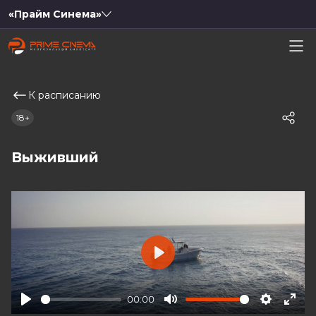
«Прайм Синема»
К расписанию
18+
Выживший
Play
00:00
Play
Mute
Settings
Ente