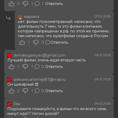
0
1
1
Ответить
марьяна
07.12.2025
нет. фильм полнометражный. написано, что
длительность 7 мин, тк это фильм компании,
которая «запрещена» в рф. по этой же причине,
там написано, что мультфильм создан в России
1
0
Ответить
deniskagareyev@gmail.com
06.12.2025
Лучший фильм, очень ждал вторую часть
1
1
0
Ответить
alekseevartemij687@mail.ru
06.12.2025
Он шикарный 😍
2
1
0
Ответить
Ева
06.12.2025
Подскажите пожалуйста, а фильм что ли всего семь
минут идет? потом домой?