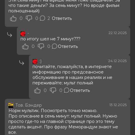
Эти семь минут на афише меня тоже озадачили. За
что такие деньги? За семь минут? Но вроде фильм
полноценный)
0
0
2
Ответить
-
22.12.2025
по итогу шел не 7 минут???
0
0
Ответить
:)
24.12.2025
почитайте, пожалуйста, в интернете
информацию про предсеансное
обслуживание в наших реалиях и не
переживайте; мульт полный
0
0
Ответить
Тов. Бэндер
13.12.2025
Норм мультик. Посмотреть точно можно.
Про описание в семь минут: мульт полный. Нужно
просто где-то на главной странице про это тему
сделать акцент. Про фразу Меморандум знают не
все.