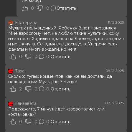
108 минут
0
0
Ответить
Екатерина
11.12.2025
Мультик полноценный. Ребенку 8 лет понравился.
Мне взрослому нет, не люблю такие мультики, хожу
из-за него. Ходили недавно на Кролецып, вот зацепил
и не заснула. Сегодня еле досидела. Уверена есть
фанаты и многие ждали, но не я.
0
0
0
Ответить
Таха
09.12.2025
Сколько тупых комментов, как же вы достали, да
полноценный Мульт, не 7 минут!
2
0
0
Ответить
Елизавета
08.12.2025
Подскажите, 7 минут идет «зверополис» или
«остановка»?
0
0
0
Ответить