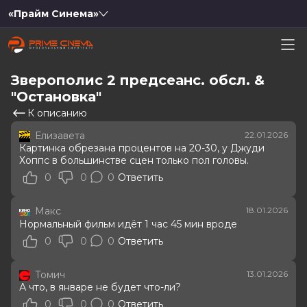
«Прайм Синема»
Зверополис 2 предсеанс. обсл. &
"Остановка"
К описанию
Елизавета
22.01.2026
Картинка обрезана процентов на 20-30, у Джуди
Хоппс в большинстве сцен только пол головы.
0
0
0
Ответить
Макс
18.01.2026
Нормальный фильм идёт 1 час 45 мин вроде
0
0
0
Ответить
Томич
13.01.2026
А что, в январе не будет что-ли?
0
0
0
Ответить