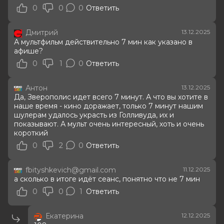
0
0
0
Ответить
Дмитрий
13.12.2025
А мультфильм действительно 7 мин как указано в
афише?
0
1
0
Ответить
Антон
13.12.2025
Да, Зверополис идет всего 7 минут. А что вы хотите в
наше время - кино доражает, только 7 минут нашим
шулерам удалось украсть из Голливуда, их и
показывают. А мульт очень интересный, хоть и очень
короткий
0
2
0
Ответить
fbityshkevich@gmail.com
11.12.2025
а сколько в итоге идёт сеанс, понятно что не 7 мин
0
0
1
Ответить
Екатерина
12.12.2025