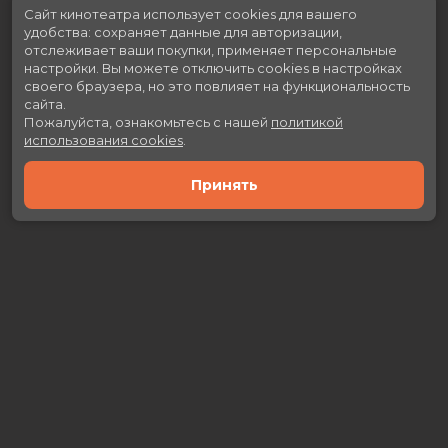
Сайт кинотеатра использует cookies для вашего
Сообщение
удобства: сохраняет данные для авторизации,
отслеживает ваши покупки, применяет персональные
настройки.
Вы можете отключить cookies в настройках
своего браузера, но это повлияет на функциональность
сайта.
Пожалуйста, ознакомьтесь с нашей
политикой
использования cookies
.
Отправить
Принять
Расписание
Скоро в кино
Новости и акции