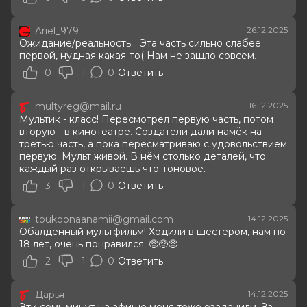
Ariel_979
26.12.2025
Ожидание/реальность... Эта часть сильно слабее
первой, нудная какая-то( Нам не зашло совсем.
0
1
0
Ответить
multyreg@mail.ru
16.12.2025
Мультик - класс! Пересмотрел первую часть, потом
вторую - в кинотеатре. Создатели дали намёк на
третью часть, а пока пересматриваю с удовольствием
первую. Мульт живой. В нём столько деталей, что
каждый раз открываешь что-тоновое.
3
1
0
Ответить
toukoonaanamii@gmail.com
14.12.2025
Обалденный мультфильм! Ходили в шестером, нам по
18 лет, очень понравился. 🥺🥺🥺
2
1
0
Ответить
Дарья
14.12.2025