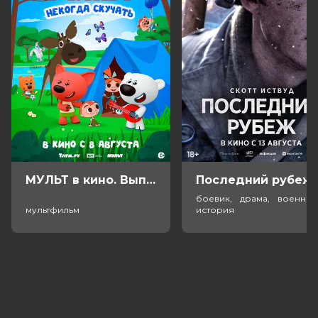
МУЛЬТ в кино. Выпуск №198. Некогда скучать (0+)
Посл
боевик, драма, военный
мультфильм
история