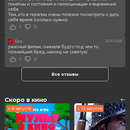
понятны и состояния и галлюцинации и выражение
Год
2025
себя.
Страна
Великобритания
Тем, кто в терапии очень полезно посмотреть и дать
Режиссер
Дилан Саузерн
себе время (сколько нужно).
Актеры
Бенедикт Камбербэтч, Дэвид
1
0
Тьюлис, Сэм Спруэлл, Джесси Кейв,
Лео Билл, Винетт Робинсон, Гарри
Купер, Макс Портер, Тим Плестер,
Ева
22.11.2025
Адам Бейзил
ужасный фильм, снимали будто под чем то.
Продюсеры
Адам Экланд, Леа Кларк, Андреа
полнейший бред, никому не советую
Корнвэлл
1
0
Сценаристы
Дилан Саузерн
Жанр
ужасы, драма, триллер
Все отзывы
Длительность
1 ч 38 мин
В прокате
с 20 ноября до 4 декабря
Меморандум
до 27 ноября
Скоро в кино
с 8 августа
с 13 августа