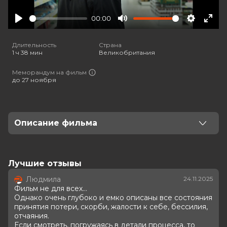
00:00
Play
Mute
Settings
Ente
full
Длительность
Страна
1 ч 38 мин
Великобритания
Меморандум на фильм
до 27 ноября
Описание фильма
Талантливого иллюстратора и его семью начинает
преследовать загадочная сущность, питающаяся
страхами. Пока сущность окончательно не обрела
Лучшие отзывы
над ними власть, им предстоит выяснить, что это —
Людмила
24.11.2025
плод воображения или проявление
Фильм не для всех...
сверхъестественного.
Однако очень глубоко и емко описаны все состояния
принятия потери, скорби, жалости к себе, бессилия,
Оценка
6.1
/ 10 (21 689 голосов)
отчаяния.
Если смотреть, погружаясь в детали процесса, то
5.7
/ 10 (2 400 голосов)