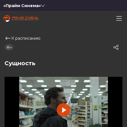
«Прайм Синема»
К расписанию
18+
Сущность
Play