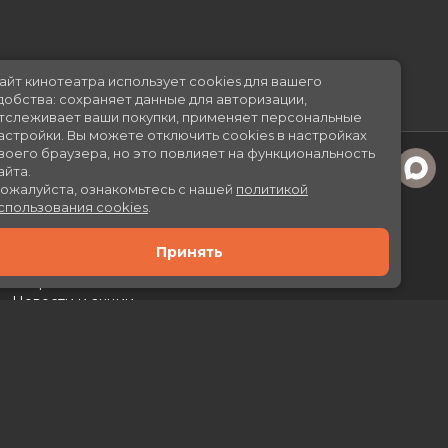
Сайт кинотеатра использует cookies для вашего
удобства: сохраняет данные для авторизации,
отслеживает ваши покупки, применяет персональные
настройки.
Вы можете отключить cookies в настройках
своего браузера, но это повлияет на функциональность
сайта.
Пожалуйста, ознакомьтесь с нашей
политикой
использования cookies
.
Принять
Расписание
Скоро в кино
Новости и акции
Рекламодателям
Партнеры
Служба поддержки
Вакансии
г. Москва, л. Каховка, 29А, ТРЦ «Prime Plaza»
Касса:
+7 (499) 130-46-50