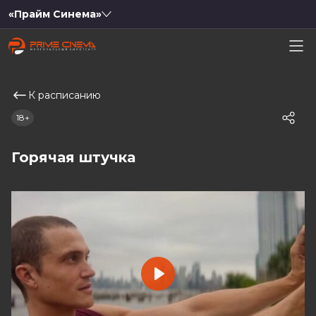
«Прайм Синема»
К расписанию
18+
Горячая штучка
Play