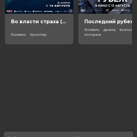
Во власти страха (18+)
Посл
боевик, драма, военный
боевик, триллер
история