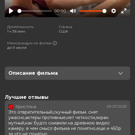
00:00
Play
Mute
Settings
Ente
full
Длительность
Страна
1 ч 36 мин
США
Меморандум на фильм
до 9 июля
Описание фильма
Преуспевающая женщина-руководитель заводит
молодого любовника. Однако она отвергает
мужчину, когда из-за своей одержимости он
Лучшие отзывы
переходит границы здоровых отношений.
Кристина
09.07.2025
Это отвратительный,скучный фильм. снят
Оценка
5.7
/ 10 (9 234 голоса)
ужасно,актеры противные,нет четкости,экран
4.2
/ 10 (1 200 голосов)
мутный,как будто сниамли на древнюю видео
Год
2025
камеру. в чем смысл фильма не понятно,еще и 450р
за что не понятно
Страна
США