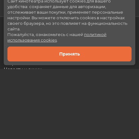
Сайт кинотеатра использует cookies для вашего
удобства: сохраняет данные для авторизации,
отслеживает ваши покупки, применяет персональные
настройки.
Вы можете отключить cookies в настройках
своего браузера, но это повлияет на функциональность
сайта.
Пожалуйста, ознакомьтесь с нашей
политикой
использования cookies
.
Принять
Расписание
Скоро в кино
Новости и акции
Рекламодателям
Партнеры
Служба поддержки
Вакансии
г. Москва, л. Каховка, 29А, ТРЦ «Prime Plaza»
Касса:
+7 (499) 130-46-50