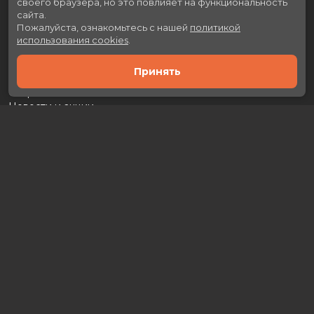
своего браузера, но это повлияет на функциональность
сайта.
Пожалуйста, ознакомьтесь с нашей
политикой
использования cookies
.
Принять
Расписание
Скоро в кино
Новости и акции
Рекламодателям
Партнеры
Служба поддержки
Вакансии
г. Москва, л. Каховка, 29А, ТРЦ «Prime Plaza»
Касса:
+7 (499) 130-46-50
Разработка сайта «Nikolas Group»