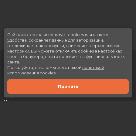
Сайт кинотеатра использует cookies для вашего
удобства: сохраняет данные для авторизации,
отслеживает ваши покупки, применяет персональные
настройки.
Вы можете отключить cookies в настройках
своего браузера, но это повлияет на функциональность
сайта.
Пожалуйста, ознакомьтесь с нашей
политикой
использования cookies
.
Принять
Расписание
Скоро в кино
Новости и акции
Рекламодателям
Партнеры
Служба поддержки
Вакансии