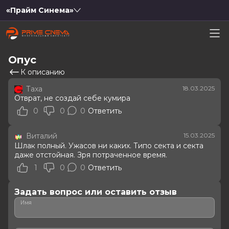
«Прайм Синема»
Опус
К описанию
Таха
18.03.2025
Отврат, не создай себе кумира
0
0
0
Ответить
Виталий
15.03.2025
Шлак полный. Ужасов ни каких. Типо секта и секта
даже отстойная. Зря потраченное время.
1
0
0
Ответить
Задать вопрос или оставить отзыв
Имя