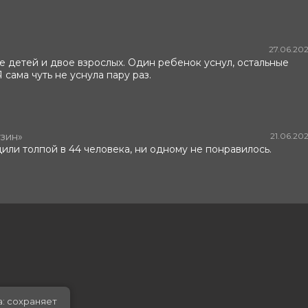
27.06.20
е детей и двое взрослых. Один ребенок уснул, остальные
 сама чуть не уснула пару раз.
узин»
21.06.20
или толпой в 44 человека, ни одному не понравилось.
а: сохраняет