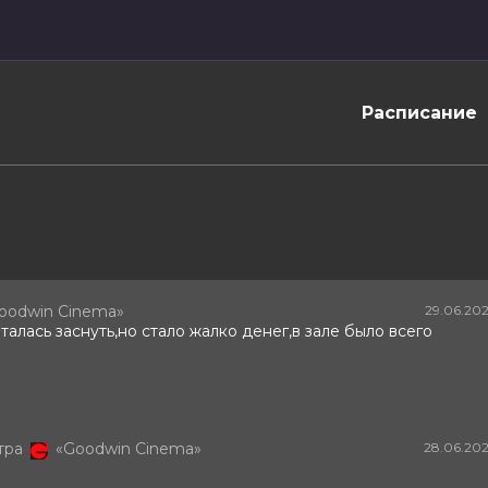
Расписание
oodwin Cinema»
29.06.20
алась заснуть,но стало жалко денег,в зале было всего
тра
«Goodwin Cinema»
28.06.20