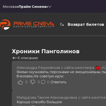
Москва
«Прайм Синема»
Возврат билетов
Хроники Панголинов
К описанию
Александра Разумовская
с сайта кинотеатра
«G
Фильм скучноваты, персонажи не эмоциональны, пыт
8человек,Не советую идти.
0
0
0
Ответить
Майдурова Таисия Александровна
с сайта кинотеа
Хорошо спасибо большое