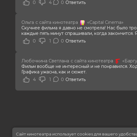
0
4
0
Ответить
Ольга
с сайта кинотеатра
«Capital Cinema»
Скучнее фильма я давно не смотрела! Нас было тро
каждые пять минут спрашивали, когда закончится. Я
0
1
0
Ответить
Любочкина Светлана
с сайта кинотеатра
«Барг
Фильм вообще не интересный и не понравился. Ход
Графика ужасна, как и сюжет.
4
1
0
Ответить
Сайт кинотеатра использует cookies для вашего удобств