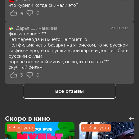
специальный отдел Организации Объединенных
что курили когда снимали это?
Наций. Владимиру предлагают заняться
4
0
исследованием гипотетического сценария:
как отреагирует человеческое общество, если
Дарья Шиманкина
29.10.2022
узнает, что инопланетная цивилизация существует
фильм полное ***
и уже много лет находится в постоянном контакте
нет перевода и ничего не понятно
с нами? Со временем Владимир понимает, что этот
пол фильма челы базарят на японском, то на русском
сценарий далеко не столь фантастический, каким
, а фильм вроде по пушкинской карте и должен быть
кажется, а значимость его исследований — отнюдь
русский фильм
не только научная. В решающий момент от его
короче огромный минус, не ходите на это ***
исследований будет зависеть будущее всей Земли.
скучный фильм
3
0
Оценка
5.9
/ 10 (6 989 голосов)
Год
2021
Все отзывы
Страна
Россия
Слоган
—
Режиссер
Валерий Фокин
Актеры
Антон Шагин, Юлия Снигирь,
Владимир Кошевой, Один Ланд
Скоро в кино
Байрон, Дзюнсукэ Киносита, Роман
с 8 августа
с 13 августа
Мелдерс, Дэниел Барнс, Ричард Ли
Уилсон, Марко Динелли, Игорь Ким