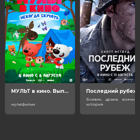
Продюсеры
Валерий Фокин, Ренат Давлетьяров,
Григорий Подземельный
Сценаристы
Кирилл Фокин
Жанр
фантастика, драма, триллер
Длительность
1 ч 58 мин
В прокате
с 27 октября до 9 ноября
Меморандум
до 2 ноября
Пушкинская карта
Можно оплатить
МУЛЬТ в кино. Выпуск №198. Некогда скучать (0+)
Посл
боевик, драма, военный
мультфильм
история