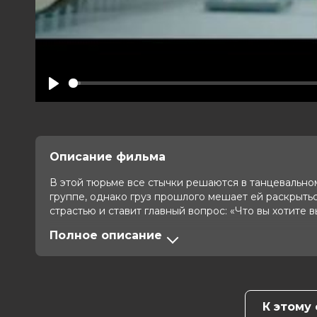
Play
Описание фильма
В этой тюрьме все стычки решаются в танцевально
группе, однако груз прошлого мешает ей раскрытьс
страстью и ставит главный вопрос: «Что вы хотите 
Полное описание
Оценка
7.5
/ 10 (22 825 голосов)
6.1
/ 1
Год
2021
Страна
Германия
Слоган
—
Режиссер
Катя фон Гарнье
К этому
Актеры
Свенья Юнг, Ben Wichert, Ясмин Та