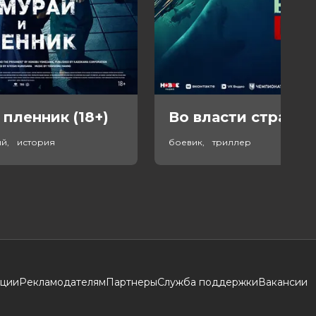
 пленник (18+)
Во власти страха (
ый, история
боевик, триллер
кции
Рекламодателям
Партнеры
Служба поддержки
Вакансии