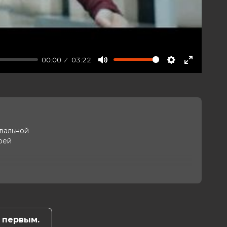
00:00
03:22
Mute
Settings
Enter
fullscree
евальной
оей
 первым.