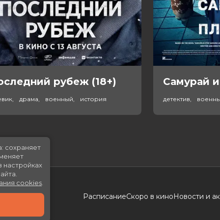
оследний рубеж (18+)
Самурай и
евик, драма, военный, история
детектив, военн
а: сохраняет
именяет
в настройках
айта.
ания cookies
.
Расписание
Скоро в кино
Новости и а