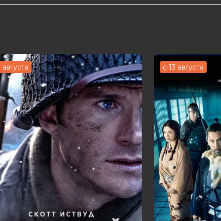
alil, Вернер Брауншедель, Farba Dieng,
Калле Фриц
ottgie?er
3 августа
с 13 августа