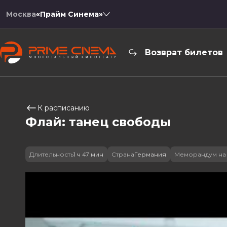
Москва
«Прайм Синема»
Возврат билетов
К расписанию
Флай: танец свободы
Длительность
1 ч 47 мин
Страна
Германия
Меморандум на