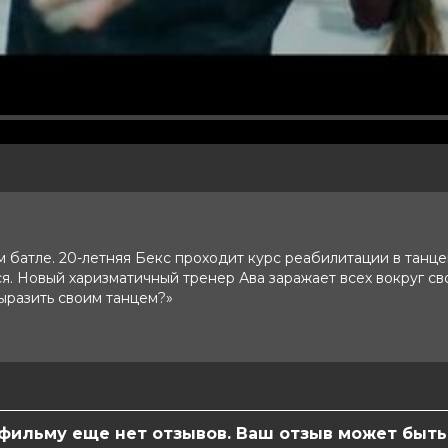
м батле. 20-летняя Бекс проходит курс реабилитации в танц
я. Новый харизматичный тренер Ава заражает всех вокруг св
выразить своим танцем?»
0 (236 голосов)
 фильму еще нет отзывов. Ваш отзыв может быть
батабай, Николетт Кребиц, Катя Риман,