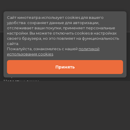
Сайт кинотеатра использует cookies для вашего
удобства: сохраняет данные для авторизации,
отслеживает ваши покупки, применяет персональные
настройки.
Вы можете отключить cookies в настройках
своего браузера, но это повлияет на функциональность
сайта.
Пожалуйста, ознакомьтесь с нашей
политикой
использования cookies
.
Принять
Расписание
Скоро в кино
Новости и акции
Рекламодателям
Партнеры
Служба поддержки
Вакансии
г. Москва, л. Каховка, 29А, ТРЦ «Prime Plaza»
Касса:
+7 (499) 130-46-50