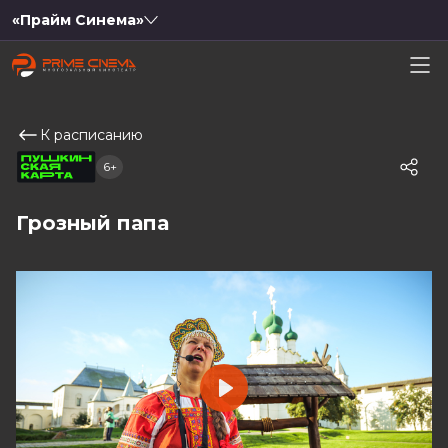
«Прайм Синема»
К расписанию
6+
Грозный папа
Play