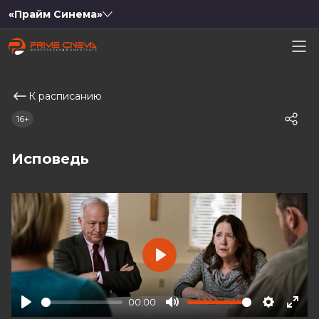
«Прайм Синема»
К расписанию
16+
Исповедь
Play
00:00
Play
Mute
Settings
Ente