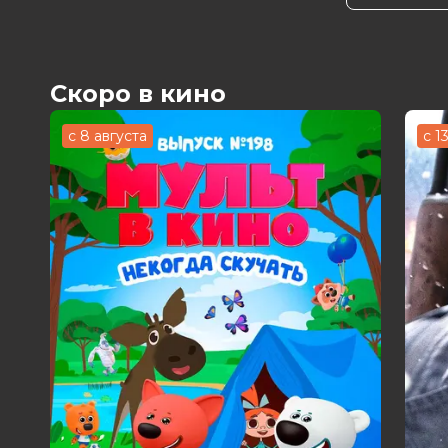
Длительность
50 мин
В прокате
с 28 июля до 21 сентября
Скоро в кино
с 8 августа
с 1