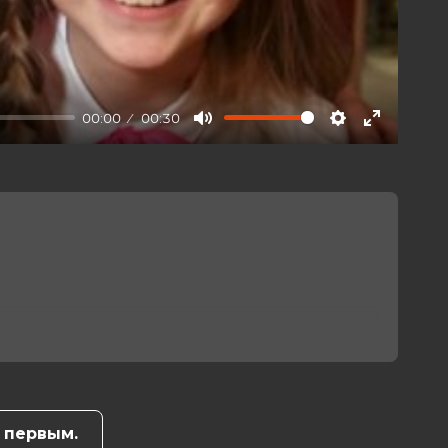
00:00
00:30
Mute
Settings
Enter
fullscree
 первым.