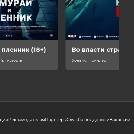
 пленник (18+)
Во власти страха (
ый, история
боевик, триллер
кции
Рекламодателям
Партнеры
Служба поддержки
Вакансии