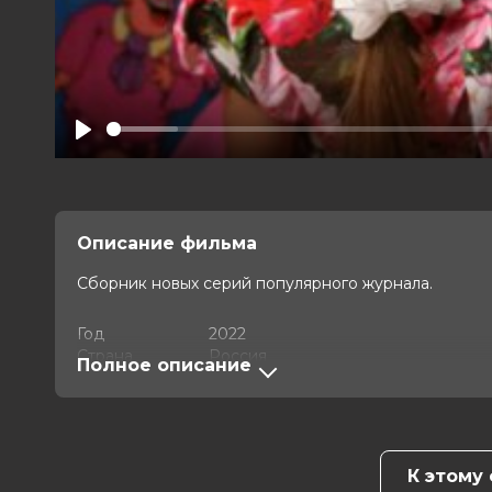
Play
Описание фильма
Сборник новых серий популярного журнала.
Год
2022
Страна
Россия
Полное описание
Слоган
—
Режиссер
Евгений Ковалец, Алексей Щеглов
Актеры
Владимир Маркелов, Дарья Шебуно
Продюсеры
Аркадий Григорян
Сценаристы
Игорь Глинков, Ася Якубович, Але
К этому
Жанр
детский, семейный, комедия