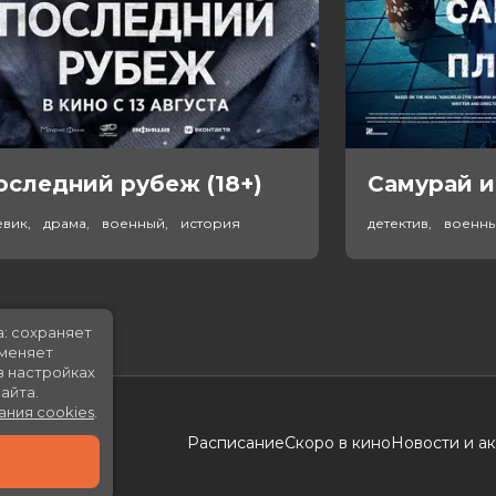
оследний рубеж (18+)
Самурай и
евик, драма, военный, история
детектив, военн
а: сохраняет
именяет
в настройках
айта.
ания cookies
.
Расписание
Скоро в кино
Новости и а