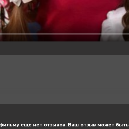
, Владлена Макейчик
ва, Денис Кучер, Кира Леонтьева
ксей Щеглов
 фильму еще нет отзывов. Ваш отзыв может быть