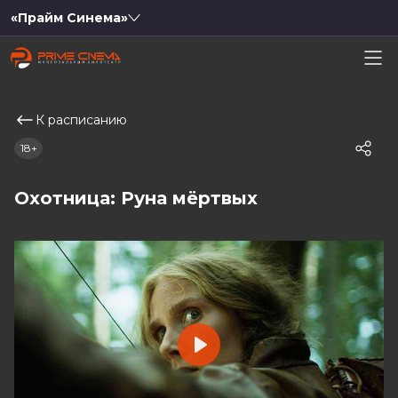
«Прайм Синема»
К расписанию
18+
Охотница: Руна мёртвых
Play