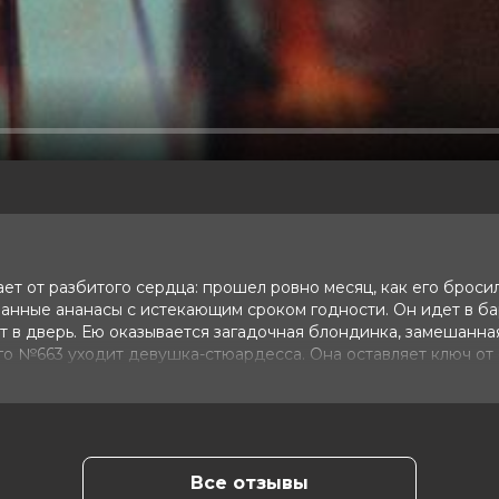
ает от разбитого сердца: прошел ровно месяц, как его броси
нные ананасы с истекающим сроком годности. Он идет в ба
т в дверь. Ею оказывается загадочная блондинка, замешанна
о №663 уходит девушка-стюардесса. Она оставляет ключ от 
т песня California Dreamin’ и работает немного странная Фэй
знь полицейского №663...
 10 (110 000 голосов)
Все отзывы