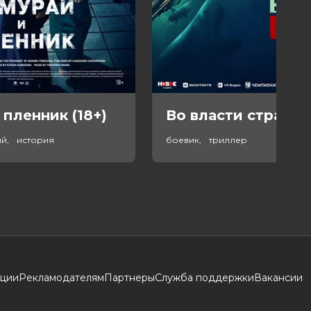
 пленник (18+)
Во власти страха (
ый, история
боевик, триллер
кции
Рекламодателям
Партнеры
Служба поддержки
Вакансии