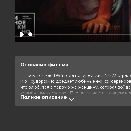
Play
Описание фильма
В ночь на 1 мая 1994 года полицейский №223 страд
и он судорожно доедает любимые ею консервирова
что влюбится в первую же женщину, которая войде
криминальных схемах… Параллельно от полицейског
Полное описание
квартиры в ночной закусочной, где постоянно звучи
решает тайно пробраться в квартиру и изменить жи
Оценка
7.8
/ 10 (50 606 голосов)
7.9
/
Год
1994
Страна
Гонконг