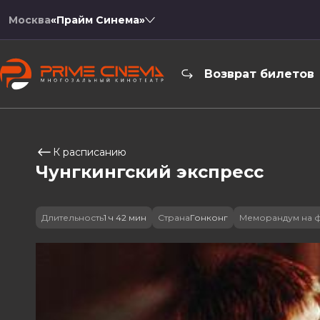
Москва
«Прайм Синема»
Возврат билетов
К расписанию
Чунгкингский экспресс
Длительность
1 ч 42 мин
Страна
Гонконг
Меморандум на 