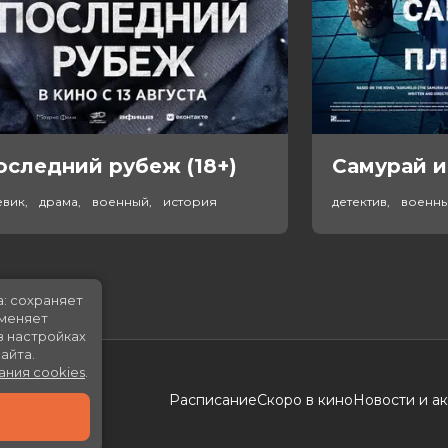
оследний рубеж (18+)
Самурай и
евик, драма, военный, история
детектив, военн
а: сохраняет
именяет
в настройках
айта.
ания cookies
.
Расписание
Скоро в кино
Новости и а