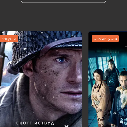
к годности, пусть это будет 10 000 лет»
Фэй Вон, Такеши Канеширо, Валери
 Жиминг Хуанг, Лианг Жен, Суншэнь Цзо
ка Чан
нал
3 августа
с 13 августа