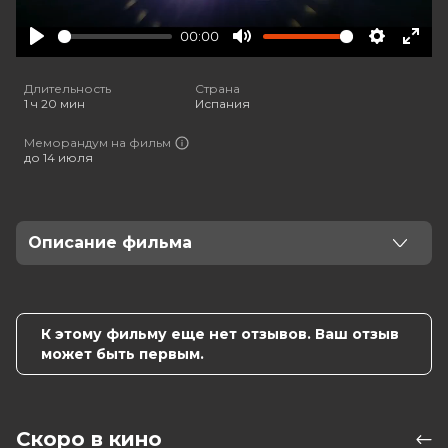
00:00
Play
Mute
Settings
Ente
full
Длительность
Страна
1 ч 20 мин
Испания
Меморандум на фильм
до 14 июля
Описание фильма
Первый фильм новой франшизы "КОЛЛЕКЦИЯ
СТРАХА" от признанного мастера жанра режиссера
Алекса де ла Иглесиа, обладателя наград
К этому фильму еще нет отзывов. Ваш отзыв
Венецианского фестиваля, автора нашумевших,
может быть первым.
породивших множество ремейков "Идеальных
незнакомцев". Критика единодушна на счет его
нового фильма: "Венецияфрения" - оммаж всем
фильмам ужасов, картина, в которой разумно
Скоро в кино
используются и юмор, и страх". В природе