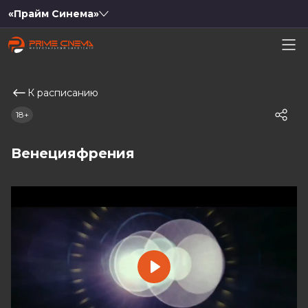
«Прайм Синема»
К расписанию
18+
Венецияфрения
Play