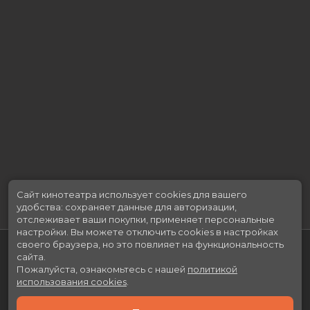
Сценаристы
Хорхе Геррикаэчеварриа, Алекс де
ла Иглесиа
Жанр
ужасы
Длительность
1 ч 20 мин
В прокате
с 7 июля до 20 июля
Меморандум
до 14 июля
Сайт кинотеатра использует cookies для вашего
удобства: сохраняет данные для авторизации,
отслеживает ваши покупки, применяет персональные
настройки.
Вы можете отключить cookies в настройках
своего браузера, но это повлияет на функциональность
сайта.
Пожалуйста, ознакомьтесь с нашей
политикой
использования cookies
.