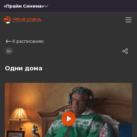
«Прайм Синема»
К расписанию
6+
Одни дома
Play