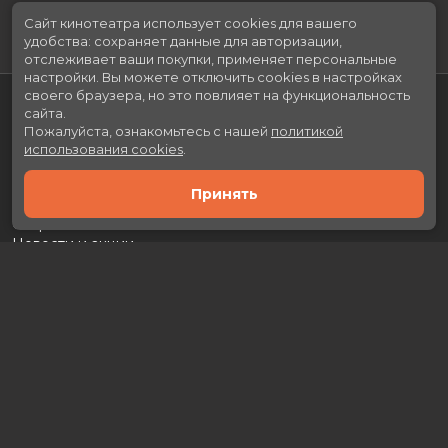
Сайт кинотеатра использует cookies для вашего
удобства: сохраняет данные для авторизации,
отслеживает ваши покупки, применяет персональные
настройки.
Вы можете отключить cookies в настройках
своего браузера, но это повлияет на функциональность
сайта.
Пожалуйста, ознакомьтесь с нашей
политикой
использования cookies
.
Принять
Расписание
Скоро в кино
Новости и акции
Рекламодателям
Партнеры
Служба поддержки
Вакансии
г. Москва, л. Каховка, 29А, ТРЦ «Prime Plaza»
Касса:
+7 (499) 130-46-50